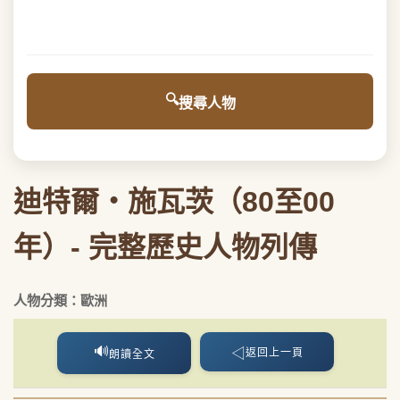
搜尋人物
迪特爾・施瓦茨（80至00
年）- 完整歷史人物列傳
人物分類：歐洲
🔊
◁
返回上一頁
朗讀全文