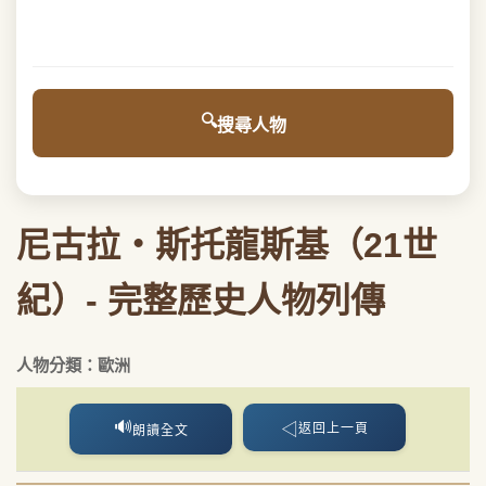
搜尋人物
尼古拉・斯托龍斯基（21世
紀）- 完整歷史人物列傳
人物分類：歐洲
🔊
◁
返回上一頁
朗讀全文