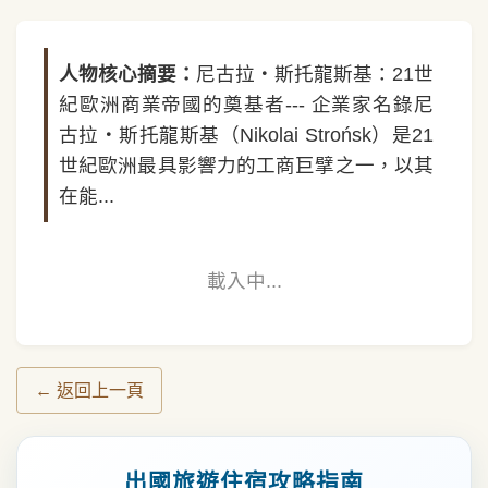
人物核心摘要：
尼古拉・斯托龍斯基：21世
紀歐洲商業帝國的奠基者--- 企業家名錄尼
古拉・斯托龍斯基（Nikolai Strońsk）是21
世紀歐洲最具影響力的工商巨擘之一，以其
在能...
載入中...
← 返回上一頁
出國旅遊住宿攻略指南