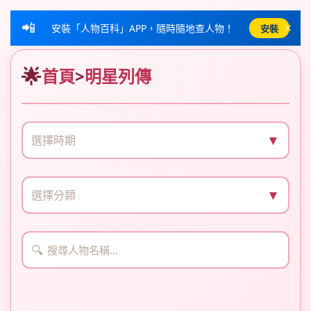
📲
×
安裝「人物百科」APP，隨時隨地查人物！
安裝
首頁
>
明星列傳
▼
選擇時期
▼
選擇分類