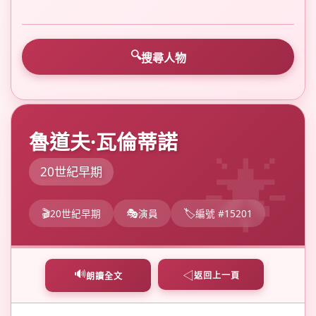
搜尋人物
魯道夫·瓦倫蒂諾
20世紀早期
20世紀早期
演員
編號 #15201
🔊
◁
返回上一頁
朗讀全文