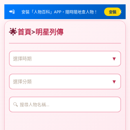
📲
×
安裝「人物百科」APP，隨時隨地查人物！
安裝
首頁
>
明星列傳
▼
選擇時期
▼
選擇分類