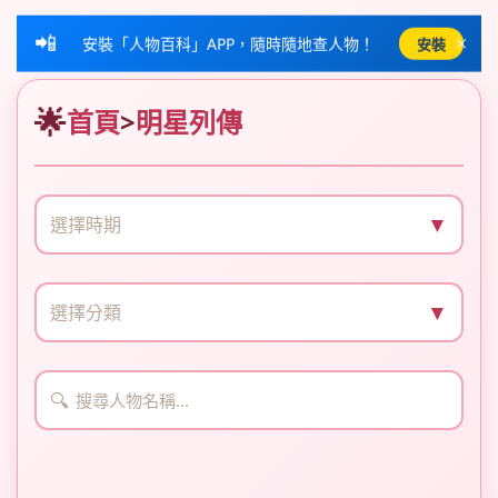
📲
×
安裝「人物百科」APP，隨時隨地查人物！
安裝
首頁
>
明星列傳
▼
選擇時期
▼
選擇分類