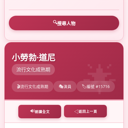
搜尋人物
小勞勃·道尼
流行文化成熟期
流行文化成熟期
演員
編號 #15716
🔊
◁
返回上一頁
朗讀全文