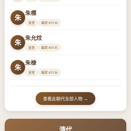
朱標
朱
皇室
編號 #3134
朱允炆
朱
皇室
編號 #3135
朱棣
朱
皇室
編號 #3136
查看此朝代全部人物 →
清代