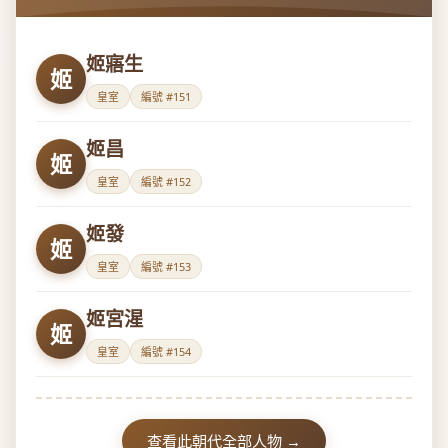
姬寤生
姬
皇室
編號 #151
姬昌
姬
皇室
編號 #152
姬發
姬
皇室
編號 #153
姬宮湦
姬
皇室
編號 #154
查看此朝代全部人物 →