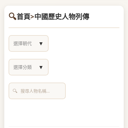
首頁
>
中國歷史人物列傳
▼
選擇朝代
▼
選擇分類