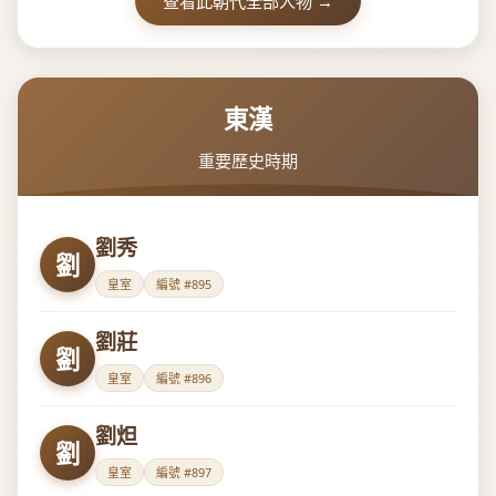
查看此朝代全部人物 →
東漢
重要歷史時期
劉秀
劉
皇室
編號 #895
劉莊
劉
皇室
編號 #896
劉炟
劉
皇室
編號 #897