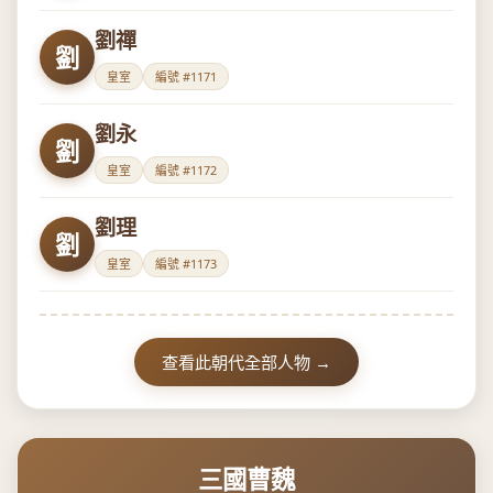
劉禪
劉
皇室
編號 #1171
劉永
劉
皇室
編號 #1172
劉理
劉
皇室
編號 #1173
查看此朝代全部人物 →
三國曹魏