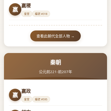
嬴稷
嬴
皇室
編號 #318
查看此朝代全部人物 →
秦朝
公元前221-前207年
嬴政
嬴
皇室
編號 #595