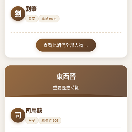
劉肇
劉
皇室
編號 #898
查看此朝代全部人物 →
東西晉
重要歷史時期
司馬懿
司
皇室
編號 #1506