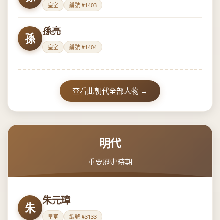
皇室
編號 #1403
孫亮
孫
皇室
編號 #1404
查看此朝代全部人物 →
明代
重要歷史時期
朱元璋
朱
皇室
編號 #3133