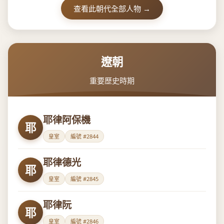
查看此朝代全部人物 →
遼朝
重要歷史時期
耶律阿保機
耶
皇室
編號 #2844
耶律德光
耶
皇室
編號 #2845
耶律阮
耶
皇室
編號 #2846