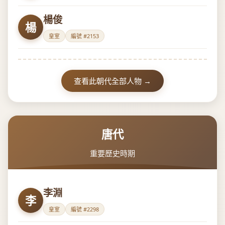
楊俊
楊
皇室
編號 #2153
查看此朝代全部人物 →
唐代
重要歷史時期
李淵
李
皇室
編號 #2298