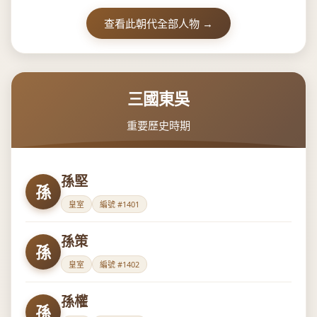
查看此朝代全部人物 →
三國東吳
重要歷史時期
孫堅
孫
皇室
編號 #1401
孫策
孫
皇室
編號 #1402
孫權
孫