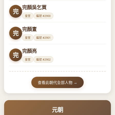
完顏吳乞買
完
皇室
編號 #2900
完顏亶
完
皇室
編號 #2901
完顏亮
完
皇室
編號 #2902
查看此朝代全部人物 →
元朝