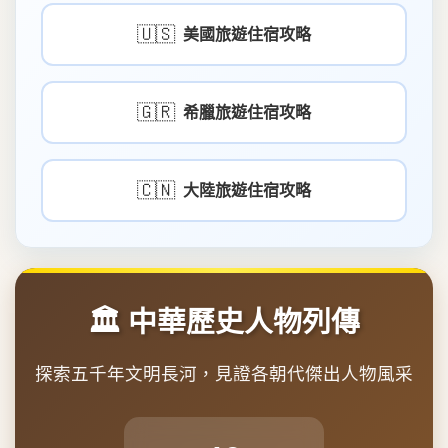
🇺🇸
美國旅遊住宿攻略
🇬🇷
希臘旅遊住宿攻略
🇨🇳
大陸旅遊住宿攻略
🏛️ 中華歷史人物列傳
探索五千年文明長河，見證各朝代傑出人物風采