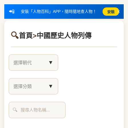
📲
×
安裝「人物百科」APP，隨時隨地查人物！
安裝
首頁
>
中國歷史人物列傳
▼
選擇朝代
▼
選擇分類