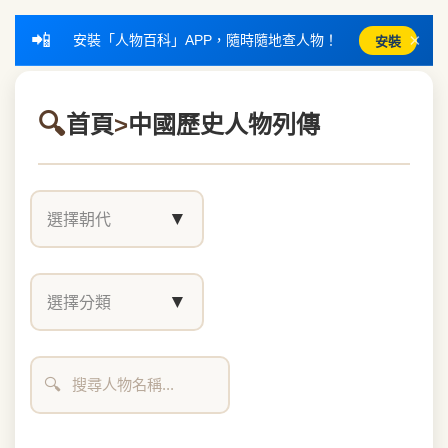
📲
×
安裝「人物百科」APP，隨時隨地查人物！
安裝
首頁
>
中國歷史人物列傳
▼
選擇朝代
▼
選擇分類