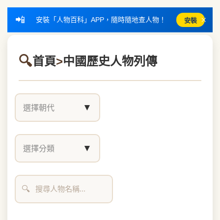
📲
×
安裝「人物百科」APP，隨時隨地查人物！
安裝
首頁
>
中國歷史人物列傳
▼
選擇朝代
▼
選擇分類