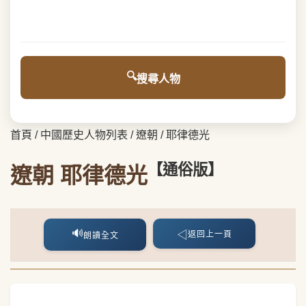
搜尋人物
首頁
/
中國歷史人物列表
/
遼朝
/
耶律德光
【通俗版】
遼朝 耶律德光
🔊
◁
返回上一頁
朗讀全文