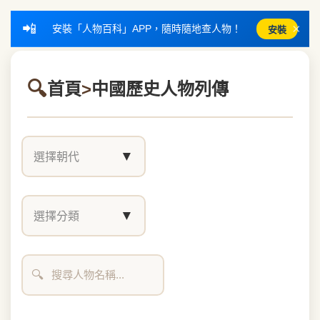
📲
×
安裝「人物百科」APP，隨時隨地查人物！
安裝
首頁
>
中國歷史人物列傳
▼
選擇朝代
▼
選擇分類