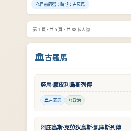
目前篩選：
時期：古羅馬
第 1 頁 / 共 5 頁，共 88 位人物
古羅馬
努馬·龐皮利烏斯列傳
古羅馬
政治
阿庇烏斯·克勞狄烏斯·凱庫斯列傳