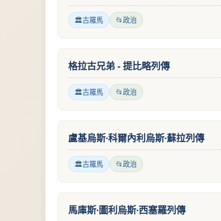
古羅馬
政治
格拉古兄弟 - 提比略列傳
古羅馬
政治
盧基烏斯·科爾內利烏斯·蘇拉列傳
古羅馬
政治
馬庫斯·圖利烏斯·西塞羅列傳