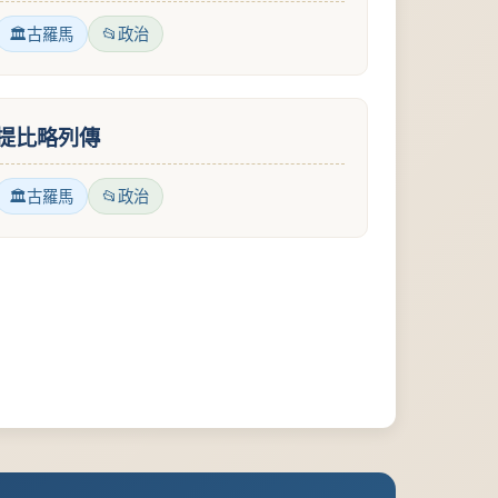
古羅馬
政治
提比略列傳
古羅馬
政治