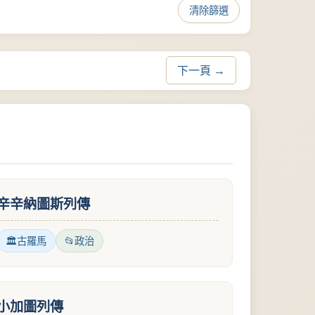
清除篩選
下一頁 →
辛辛納圖斯列傳
古羅馬
政治
小加圖列傳