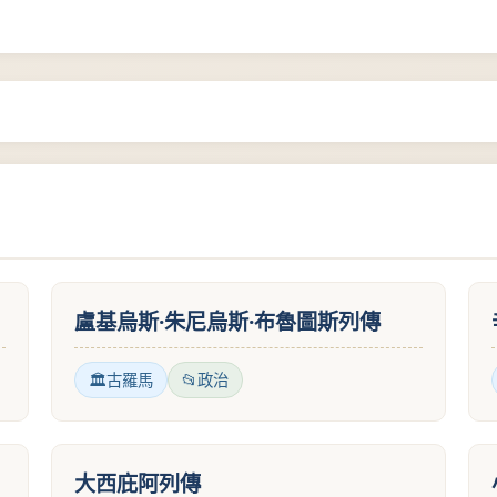
盧基烏斯·朱尼烏斯·布魯圖斯列傳
古羅馬
政治
大西庇阿列傳