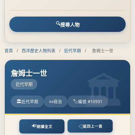
搜尋人物
首頁
/
西洋歷史人物列表
/
近代早期
/
詹姆士一世
詹姆士一世
近代早期
近代早期
政治
編號 #10931
🔊
◁
返回上一頁
朗讀全文