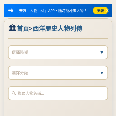
📲
×
安裝「人物百科」APP，隨時隨地查人物！
安裝
首頁
>
西洋歷史人物列傳
▼
選擇時期
▼
選擇分類