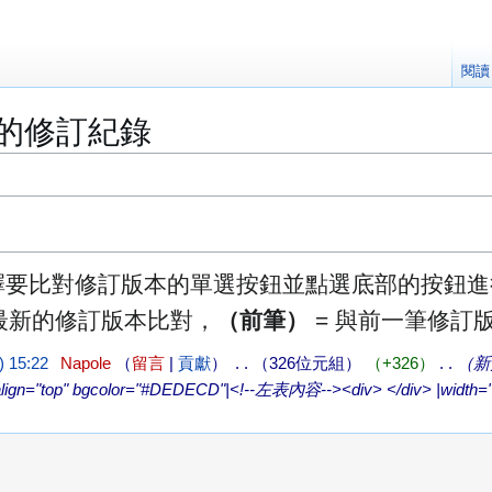
閱讀
」的修訂紀錄
擇要比對修訂版本的單選按鈕並點選底部的按鈕進
與最新的修訂版本比對，
（前筆）
= 與前一筆修訂
 15:22
Napole
留言
貢獻
326位元組
+326
新页
lign="top" bgcolor="#DEDECD"|<!--左表內容--><div> </div> |width="4