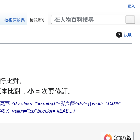
登入
搜
檢視原始碼
檢視歷史
尋
說明
行比對。
版本比對，
小
= 次要修訂。
面: <div class="homebg1">引言框</div> {| width="100%"
9%" valign="top" bgcolor="#EAE...