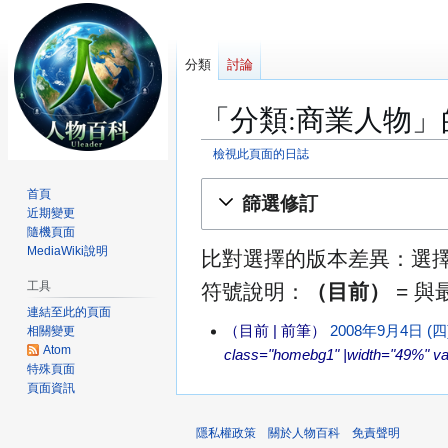
分類
討論
「分類:商業人物
檢視此頁面的日誌
跳
跳
首頁
篩選修訂
至
至
近期變更
導
搜
隨機頁面
MediaWiki說明
覽
尋
比對選擇的版本差異：選
工具
符號說明：
（目前）
= 
連結至此的頁面
目前
前筆
2008年9月4日 (四)
相關變更
2
Atom
class="homebg1" |width="49%" va
0
特殊頁面
0
頁面資訊
8
年
隱私權政策
關於人物百科
免責聲明
9