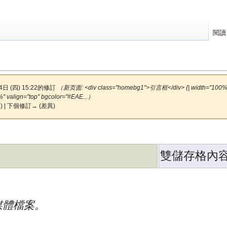
閱讀
4日 (四) 15:22的修訂
（新页面: <div class="homebg1">引言框</div> {| width="100%" c
" valign="top" bgcolor="#EAE...）
) | 下個修訂→ (差異)
雙儲存格內
媒體檔案。