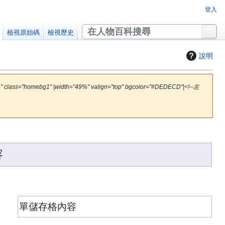
登入
搜
檢視原始碼
檢視歷史
尋
說明
lass="homebg1" |width="49%" valign="top" bgcolor="#DEDECD"|<!--左
容
單儲存格內容