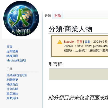
分類
討論
分類
:
商業人物
Napole
（
留言
|
貢獻
）
2008年9月
表內容--><div> </div> |width="49%
首頁
(差異) ←上個修訂 | 最新修訂 (差異
近期變更
隨機頁面
MediaWiki說明
跳
跳
引言框
至
至
工具
導
搜
連結至此的頁面
覽
尋
相關變更
特殊頁面
可列印版
固定連結
此分類目前未包含頁面或
頁面資訊