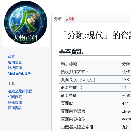
分類
討論
「分類:現代」的資
基本資訊
跳
跳
至
至
首頁
近期變更
導
搜
顯示標題
分類
隨機頁面
覽
尋
預設排序方式：
現代
MediaWiki說明
頁面長度（位元組）
168
工具
命名空間 ID
14
連結至此的頁面
命名空間
分類
相關變更
特殊頁面
頁面ID
444
頁面資訊
頁面內容語言
zh-
頁面內容模型
wikit
由機器人建立索引
允許