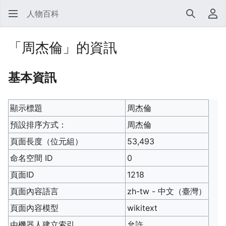
人物百科
搜尋
使
「周杰倫」的資訊
基本資訊
顯示標題
周杰倫
預設排序方式：
周杰倫
頁面長度（位元組）
53,493
命名空間 ID
0
頁面ID
1218
頁面內容語言
zh-tw - 中文（臺灣）
頁面內容模型
wikitext
由機器人建立索引
允許