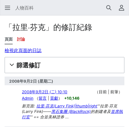
人物百科
搜尋
使
「拉里·芬克」的修訂紀錄
頁面
討論
檢視此頁面的日誌
篩選修訂
2008年9月2日 (星期二)
2008年9月2日 (二) 10:10
目前
前筆
Admin
留言
貢獻
+10,146
新页面:
拉里·芬克(Larry Fink)|thumb|right
'''拉里·芬克
(Larry Fink)——
黑石集團 (BlackRock)
的創建者及
首席執
行官
''' == 合並美林證券 ...