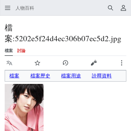
人物百科
搜尋
使
檔
案
:
5202e5f24d4ec306b07ec5d2.jpg
檔案
討論
語言
監視
檢視歷史
檢視原始碼
更多
檔案
檔案歷史
檔案用途
詮釋資料