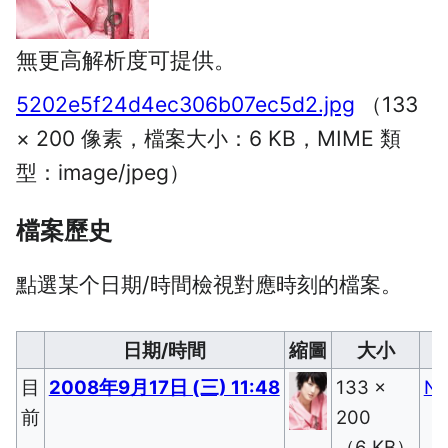
無更高解析度可提供。
5202e5f24d4ec306b07ec5d2.jpg
（133
× 200 像素，檔案大小：6 KB，MIME 類
型：
image/jpeg
）
檔案歷史
點選某个日期/時間檢視對應時刻的檔案。
日期/時間
縮⁠圖
大小
目
2008年9月17日 (三) 11:48
133 ×
Na
前
200​
（6 KB）