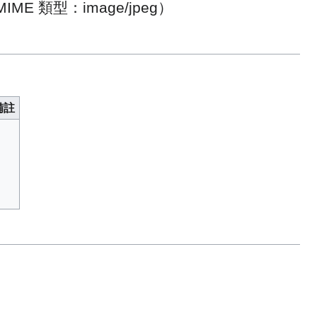
MIME 類型：
image/jpeg
）
⁠註