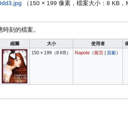
dd3.jpg
（150 × 199 像素，檔案大小：8 KB，
應時刻的檔案。
縮⁠圖
大小
使用者
備
150 × 199​
（8 KB）
Napole
（
留言
|
貢獻
）