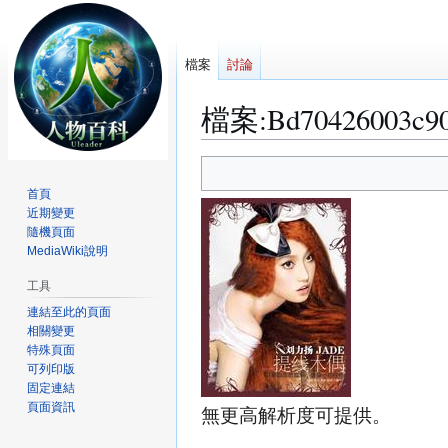
檔案
討論
檔案
:
Bd70426003c90
跳
跳
至
至
首頁
導
搜
近期變更
覽
尋
隨機頁面
MediaWiki說明
工具
連結至此的頁面
相關變更
特殊頁面
可列印版
固定連結
頁面資訊
無更高解析度可提供。