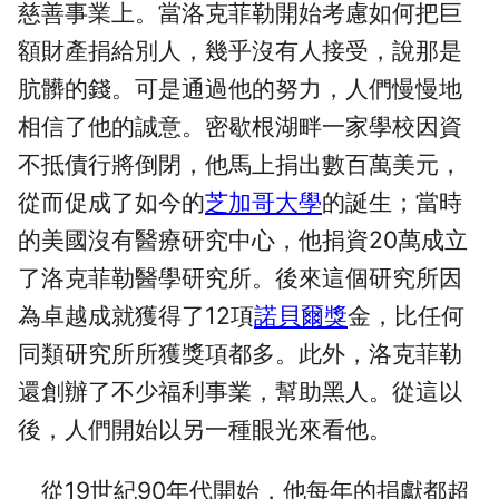
慈善事業上。當洛克菲勒開始考慮如何把巨
額財產捐給別人，幾乎沒有人接受，說那是
肮髒的錢。可是通過他的努力，人們慢慢地
相信了他的誠意。密歇根湖畔一家學校因資
不抵債行將倒閉，他馬上捐出數百萬美元，
從而促成了如今的
芝加哥大學
的誕生；當時
的美國沒有醫療研究中心，他捐資20萬成立
了洛克菲勒醫學研究所。後來這個研究所因
為卓越成就獲得了12項
諾貝爾獎
金，比任何
同類研究所所獲獎項都多。此外，洛克菲勒
還創辦了不少福利事業，幫助黑人。從這以
後，人們開始以另一種眼光來看他。
從19世紀90年代開始，他每年的捐獻都超