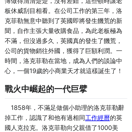
簿做得清清楚楚，沒有差錯，這些頓時讓老
板休威刮目相看。在公司工作的第三年，洛
克菲勒無意中聽到了英國即將發生饑荒的新
聞，自作主張大量收購食品，為此老板極為
不滿，但沒過多久，英國真的發生了饑荒，
公司的貨物銷往外國，獲得了巨額利潤。一
時間，洛克菲勒在當地，成為人們的談論中
心，一個19歲的小商業天才就這樣誕生了！
戰火中崛起的一代巨擘
1858年，不滿足做個小助理的洛克菲勒辭
掉工作，認識了和他有過相同
工作經曆
的英
國人克拉克。洛克菲勒向父親借了1000美