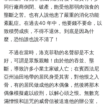
同行廠商倒閉、破產，飽受他那弱肉強食的
壟斷之苦。也有人說他患了嚴重的消化功能
紊亂症。在過去40 年中，他要錢不要命，以
致積勞成疾，不得不退休。到底是因為什
麼，恐怕誰也說不清了！
不過在當時，洛克菲勒的名聲卻是不太
好，可謂是眾叛親離！由於他的吞並、壟
斷，導致許多小業主家破人亡；在賓西法尼
亞州油田地帶的居民身受其害，對他恨之入
骨，有的居民做成他的木偶像，然後將那木
偶像模擬處以絞刑，以解心頭之恨。無數充
滿憎恨和詛咒的威脅信被送進他的辦公室，