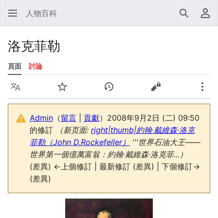
人物百科
搜尋
使
洛克菲勒
頁面
討論
語言
監視
檢視歷史
檢視原始碼
更多
Admin
（
留言
|
貢獻
）
2008年9月2日 (二) 09:50
的修訂
（新页面:
right|thumb|約翰·戴維森·洛克
菲勒（John D.Rockefeller）
'''世界石油大王——
世界第一個億萬富翁：約翰·戴維森·洛克菲...）
(差異) ←上個修訂 | 最新修訂 (差異) | 下個修訂→
(差異)