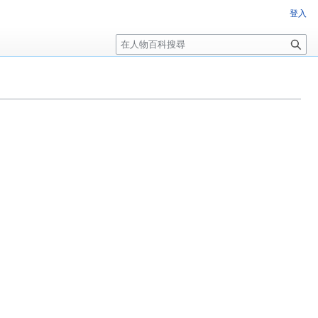
登入
搜
尋