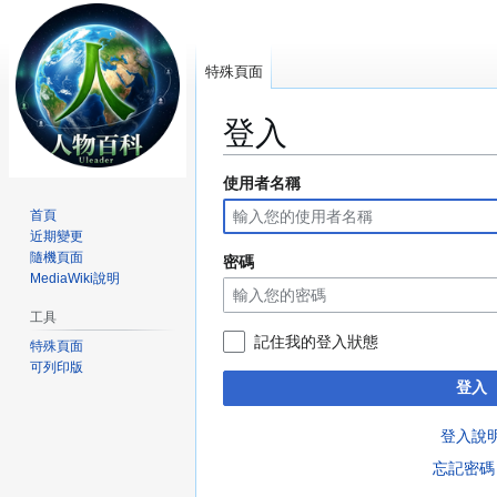
特殊頁面
登入
使用者名稱
跳
跳
至
至
首頁
導
搜
近期變更
覽
尋
隨機頁面
密碼
MediaWiki說明
工具
記住我的登入狀態
特殊頁面
可列印版
登入
登入說
忘記密碼