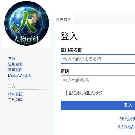
特殊頁面
登入
使用者名稱
跳
跳
至
至
首頁
導
搜
近期變更
覽
尋
隨機頁面
密碼
MediaWiki說明
工具
記住我的登入狀態
特殊頁面
可列印版
登入
登入說
忘記密碼