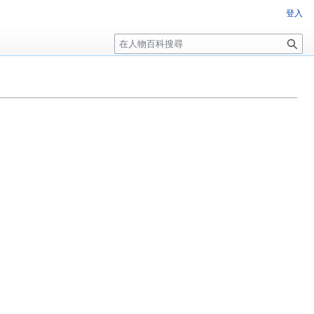
登入
搜
尋