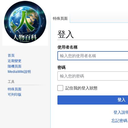
特殊頁面
登入
使用者名稱
跳
跳
至
至
首頁
導
搜
近期變更
覽
尋
隨機頁面
密碼
MediaWiki說明
工具
記住我的登入狀態
特殊頁面
可列印版
登入
登入說
忘記密碼