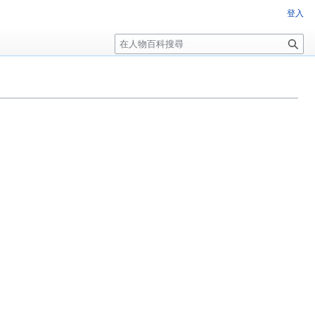
登入
搜
尋