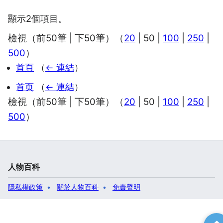
顯示2個項目。
檢視（
前50筆
|
下50筆
）（
20
|
50
|
100
|
250
|
500
）
首頁
（
← 連結
）
首页
（
← 連結
）
檢視（
前50筆
|
下50筆
）（
20
|
50
|
100
|
250
|
500
）
人物百科
隱私權政策
關於人物百科
免責聲明