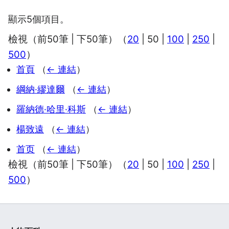
顯示5個項目。
檢視（
前50筆
|
下50筆
）（
20
|
50
|
100
|
250
|
500
）
首頁
（
← 連結
）
綱納·繆達爾
（
← 連結
）
羅納德·哈里·科斯
（
← 連結
）
楊致遠
（
← 連結
）
首页
（
← 連結
）
檢視（
前50筆
|
下50筆
）（
20
|
50
|
100
|
250
|
500
）