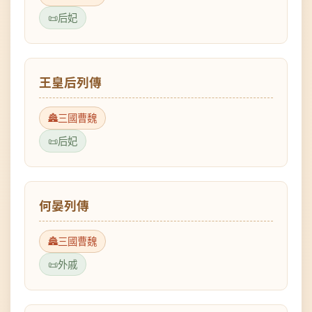
王皇后列傳
三國曹魏
后妃
何晏列傳
三國曹魏
外戚
張遼列傳