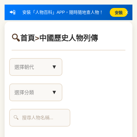
📲
×
安裝「人物百科」APP，隨時隨地查人物！
安裝
首頁
>
中國歷史人物列傳
▼
選擇朝代
▼
選擇分類