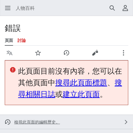
人物百科
搜尋
使
錯誤
頁面
討論
語言
監視
檢視歷史
檢視原始碼
更多
此頁面目前沒有內容，您可以在
其他頁面中
搜尋此頁面標題
、
搜
尋相關日誌
或
建立此頁面
。
檢視此頁面的編輯歷史。