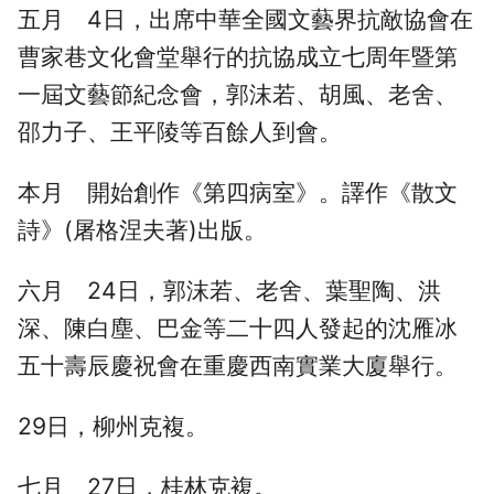
五月 4日，出席中華全國文藝界抗敵協會在
曹家巷文化會堂舉行的抗協成立七周年暨第
一屆文藝節紀念會，郭沫若、胡風、老舍、
邵力子、王平陵等百餘人到會。
本月 開始創作《第四病室》。譯作《散文
詩》(屠格涅夫著)出版。
六月 24日，郭沫若、老舍、葉聖陶、洪
深、陳白塵、巴金等二十四人發起的沈雁冰
五十壽辰慶祝會在重慶西南實業大廈舉行。
29日，柳州克複。
七月 27日，桂林克複。