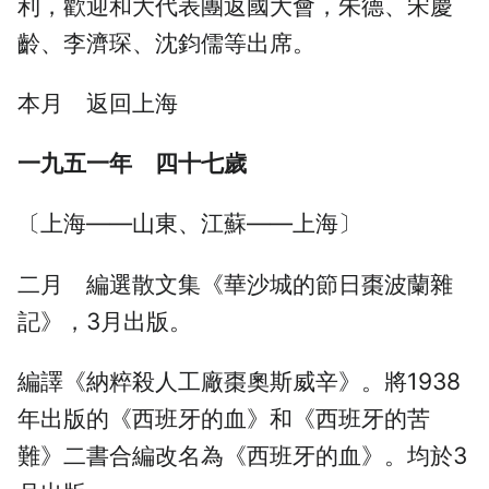
利，歡迎和大代表團返國大會，朱德、宋慶
齡、李濟琛、沈鈞儒等出席。
本月 返回上海
一九五一年 四十七歲
〔上海——山東、江蘇——上海〕
二月 編選散文集《華沙城的節日棗波蘭雜
記》，3月出版。
編譯《納粹殺人工廠棗奧斯威辛》。將1938
年出版的《西班牙的血》和《西班牙的苦
難》二書合編改名為《西班牙的血》。均於3