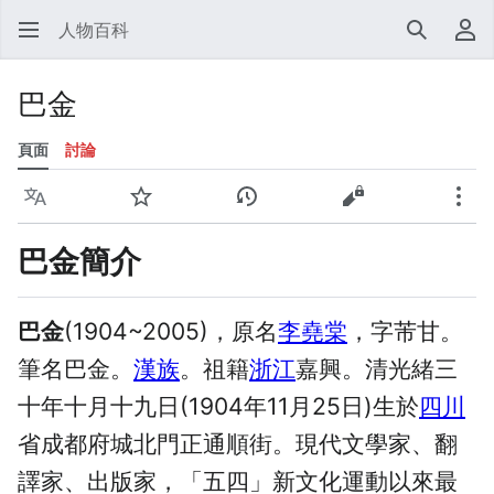
人物百科
搜尋
使
巴金
頁面
討論
語言
監視
檢視歷史
檢視原始碼
更多
巴金簡介
巴金
(1904~2005)，原名
李堯棠
，字芾甘。
筆名巴金。
漢族
。祖籍
浙江
嘉興。清光緒三
十年十月十九日(1904年11月25日)生於
四川
省成都府城北門正通順街。現代文學家、翻
譯家、出版家，「五四」新文化運動以來最