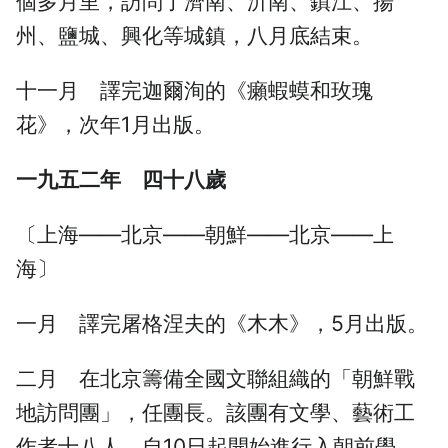
個多月里，訪問了濟南、沂南、鎮江、揚
州、鹽城、興化等城鎮，八月底結束。
十一月 譯完迦爾洵的《癩蝦蟆和玫瑰
花》，次年1月出版。
一九五二年 四十八歲
〔上海——北京——朝鮮——北京——上
海〕
一月 譯完屠格涅夫的《木木》，5月出版。
二月 在北京籌備全國文聯組織的「朝鮮戰
地訪問團」，任團長。該團有文學、藝術工
作者十八人。自10日起開始進行入朝前學