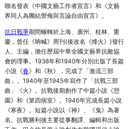
聯名發表《中國文藝工作者宣言》和《文藝
界同人為團結禦侮與言論自由宣言》。
抗日戰爭
期間輾轉於上海、廣州、桂林、重
慶，曾任《呐喊》周刊(後改名《烽火》)發行
人、主編，擔任歷屆中華全國文藝界抗敵協
會的理事。1938年和1940年分別出版了長篇
小說《
春
》和《秋》，完成了「激流三部
曲」。1940年至1945年寫作了「抗戰三部
曲」《火》。抗戰後期創作了中篇小說《憩
園》和《第四病室》。1946年完成長篇小說
《寒夜》。短篇小說以《神》、《鬼》為著
名。抗戰勝利後主要從事翻譯、編輯和出版