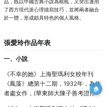
品，既以中國古典小說為根柢，又突出運用
了西方現代派心理描寫技巧，並將兩者融合
於一體，形成頗具特色的個人風格。
張愛玲作品年表
一、小說
《不幸的她》上海聖瑪利女校年刊
《鳳藻》總第十二期，1932年，為作
🏠
者處女作，(華東師大陳子善考證)。