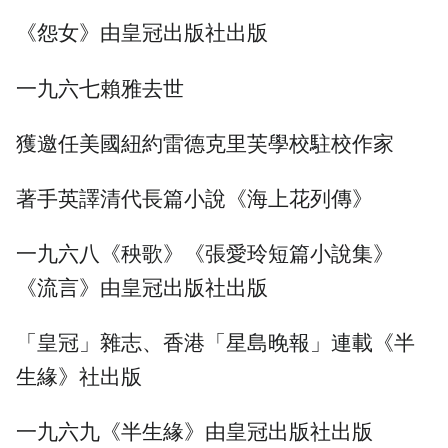
《怨女》由皇冠出版社出版
一九六七賴雅去世
獲邀任美國紐約雷德克里芙學校駐校作家
著手英譯清代長篇小說《海上花列傳》
一九六八《秧歌》《張愛玲短篇小說集》
《流言》由皇冠出版社出版
「皇冠」雜志、香港「星島晚報」連載《半
生緣》社出版
一九六九《半生緣》由皇冠出版社出版