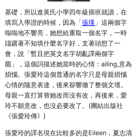
基礎，所以進黃氏小學四年級插班就讀，在
填寫入學證的時候，因為「
張瑛
」這兩個字
嗡嗡地不響亮，她想給重取一個名字，一時
躊躇著不知填什麼名字好，支著頭想了一
會，說「暫且把英文名字胡亂譯兩個字
罷」，這個詞描述她當時的心情：ailing,意為
煩惱。張愛玲這個普通的名字只是母親煩惱
心情的隨意表達，後來卻響徹了整個文壇。
母親一直打算替她改而沒有改，再後來，愛
玲不願意改，也沒必要改了。(團結出版社
《張愛玲傳》)
張愛玲的譯名現在比較多的是Eileen，夏志清