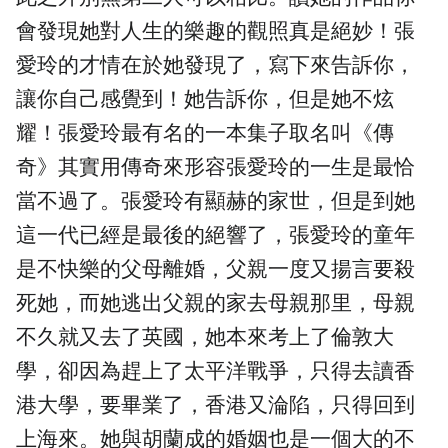
會發現她對人生的樂趣的觀照真是絕妙！張
愛玲的才情在於她發現了，寫下來告訴你，
讓你自己感覺到！她告訴你，但是她不炫
耀！張愛玲最有名的一本集子取名叫《傳
奇》其實用傳奇來形容張愛玲的一生是最恰
當不過了。張愛玲有顯赫的家世，但是到她
這一代已經是最後的絕響了，張愛玲的童年
是不快樂的父母離婚，父親一度又揚言要殺
死她，而她逃出父親的家去母親那里，母親
不久就又去了英國，她本來考上了倫敦大
學，卻因為趕上了太平洋戰爭，只得去讀香
港大學，要畢業了，香港又淪陷，只得回到
上海來。她與胡蘭成的婚姻也是一個大的不