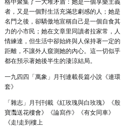
格中聚集了一大堆矛盾：她是一個享樂主義
者，又是一個對生活充滿悲劇感的人；她是
名門之後，卻驕傲地宣稱自己是一個自食其
力的小市民；她在文章里同讀者拉家常，人
情練達，但生活中卻始終與人保持著一定的
距離，不讓外人窺測她的內心。這一切似乎
都在預示著她後半生的淒涼結局。
一九四四「萬象」月刊連載長篇小說《連環
套》
「雜志」月刊刊載《紅玫瑰與白玫瑰》《殷
寶灩送花樓會》《論寫作》《有女同車》
《走!走到樓上