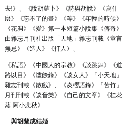
去!》、《說胡蘿卜》《詩與胡說》《寫什
麼》《忘不了的畫》《等》《年輕的時候》
《花凋》《愛》第一本短篇小說集《傳奇》
由雜志月刊社出版「天地」雜志刊載《童言
無忌》《造人》《打人》、
《私語》《中國人的宗教》《談跳舞》《道
路以目》《燼餘錄》《談女人》「小天地」
雜志刊載《散戲》、《炎櫻語錄》「苦竹」
月刊刊載《談音樂》《自己的文章》《桂花
蒸 阿小悲秋》
與胡蘭成結婚