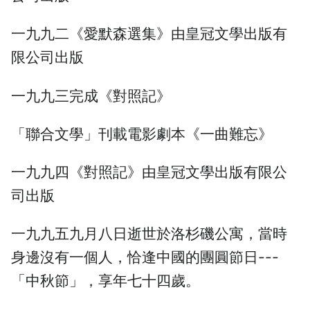
一九九二《愛默森選集》由皇冠文學出版有
限公司出版
一九九三完成《對照記》
「聯合文學」刊載電影劇本《一曲難忘》
一九九四《對照記》由皇冠文學出版有限公
司出版
一九九五九月八日逝世於洛杉磯公寓，當時
身邊沒有一個人，恰逢中國的團圓節日---
「中秋節」，享年七十四歲。