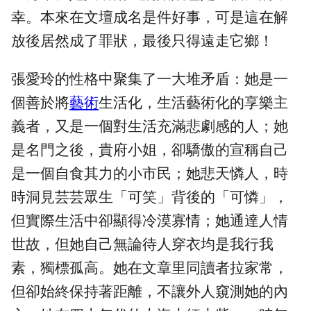
幸。本來在文壇成名是件好事，可是這在解
放後居然成了罪狀，最後只得遠走它鄉！
張愛玲的性格中聚集了一大堆矛盾：她是一
個善於將
藝術
生活化，生活藝術化的享樂主
義者，又是一個對生活充滿悲劇感的人；她
是名門之後，貴府小姐，卻驕傲的宣稱自己
是一個自食其力的小市民；她悲天憐人，時
時洞見芸芸眾生「可笑」背後的「可憐」，
但實際生活中卻顯得冷漠寡情；她通達人情
世故，但她自己無論待人穿衣均是我行我
素，獨標孤高。她在文章里同讀者拉家常，
但卻始終保持著距離，不讓外人窺測她的內