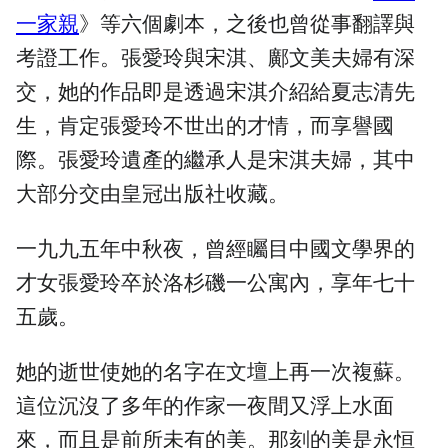
一家親
》等六個劇本，之後也曾從事翻譯與
考證工作。張愛玲與宋淇、鄺文美夫婦有深
交，她的作品即是透過宋淇介紹給夏志清先
生，肯定張愛玲不世出的才情，而享譽國
際。張愛玲遺產的繼承人是宋淇夫婦，其中
大部分交由皇冠出版社收藏。
一九九五年中秋夜，曾經矚目中國文學界的
才女張愛玲卒於洛杉磯一公寓內，享年七十
五歲。
她的逝世使她的名字在文壇上再一次複蘇。
這位沉沒了多年的作家一夜間又浮上水面
來，而且是前所未有的美。那刻的美是永恒