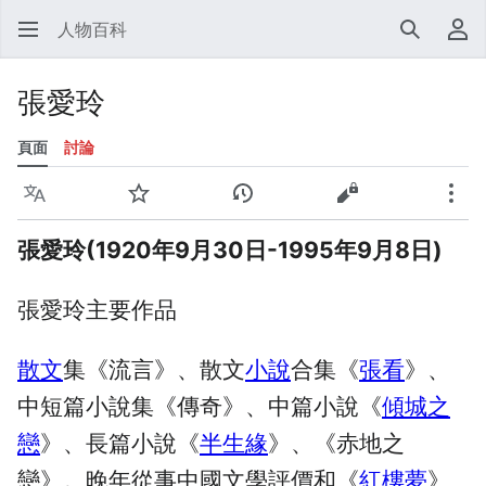
人物百科
搜尋
使
張愛玲
頁面
討論
語言
監視
檢視歷史
檢視原始碼
更多
張愛玲(1920年9月30日-1995年9月8日)
張愛玲主要作品
散文
集《流言》、散文
小說
合集《
張看
》、
中短篇小說集《傳奇》、中篇小說《
傾城之
戀
》、長篇小說《
半生緣
》、《赤地之
戀》。晚年從事中國文學評價和《
紅樓夢
》