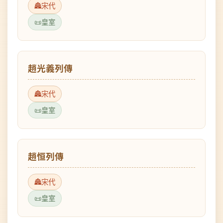
趙光義列傳
宋代
皇室
趙恒列傳
宋代
皇室
趙禎列傳