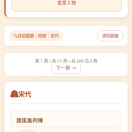
目前篩選：
時期：宋代
清除篩選
第 1 頁 / 共 11 頁，共 209 位人物
下一頁 →
宋代
趙匡胤列傳
宋代
皇室